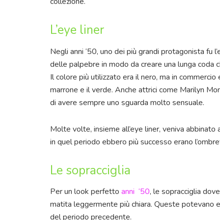
collezione.
L’eye liner
Negli anni ‘50, uno dei più grandi protagonista fu l
delle palpebre in modo da creare una lunga coda c
Il colore più utilizzato era il nero, ma in commercio 
marrone e il verde. Anche attrici come Marilyn M
di avere sempre uno sguarda molto sensuale.
Molte volte, insieme all’eye liner, veniva abbinat
in quel periodo ebbero più successo erano l’ombret
Le sopracciglia
Per un look perfetto
anni ‘50
, le sopracciglia do
matita leggermente più chiara. Queste potevano e
del periodo precedente.