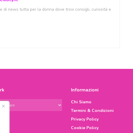
 di news tutta per la donna dove trovi consigli, curiosità e
rk
Informazioni
Chi Siamo
Termini & Condizioni
Privacy Policy
Cookie Policy