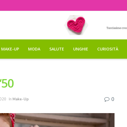
MAKE-UP
MODA
SALUTE
UNGHIE
CURIOSITÀ
‘50
0
2020
In
Make-Up