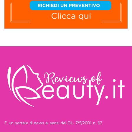
E’ un portale di news ai sensi del D.L. 7/5/2001 n. 62