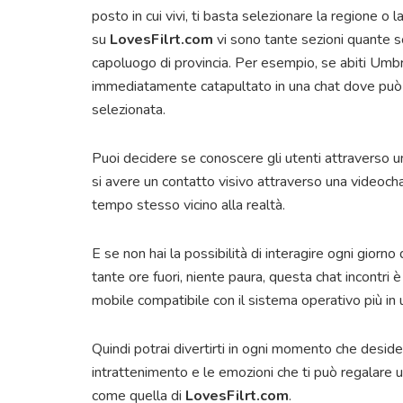
posto in cui vivi, ti basta selezionare la regione o l
su
LovesFilrt.com
vi sono tante sezioni quante son
capoluogo di provincia. Per esempio, se abiti Umbri
immediatamente catapultato in una chat dove può i
selezionata.
Puoi decidere se conoscere gli utenti attraverso u
si avere un contatto visivo attraverso una videoc
tempo stesso vicino alla realtà.
E se non hai la possibilità di interagire ogni giorno
tante ore fuori, niente paura, questa chat incontri
mobile compatibile con il sistema operativo più i
Quindi potrai divertirti in ogni momento che desider
intrattenimento e le emozioni che ti può regalare un
come quella di
LovesFilrt.com
.