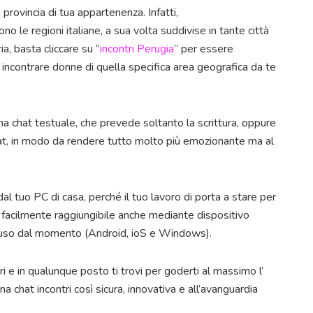
a provincia di tua appartenenza. Infatti,
o le regioni italiane, a sua volta suddivise in tante città
a, basta cliccare su “
incontri Perugia
” per essere
ncontrare donne di quella specifica area geografica da te
na chat testuale, che prevede soltanto la scrittura, oppure
hat, in modo da rendere tutto molto più emozionante ma al
 dal tuo PC di casa, perché il tuo lavoro di porta a stare per
 è facilmente raggiungibile anche mediante dispositivo
n uso dal momento (Android, ioS e Windows).
i e in qualunque posto ti trovi per goderti al massimo l’
a chat incontri così sicura, innovativa e all’avanguardia